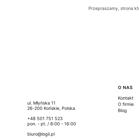
Przepraszamy, strona któ
Linki
O NAS
Kontakt
Adres:
ul. Młyńska 11
O firmie
26-200 Końskie, Polska
Blog
+48 501 751 523
pon. - pt. / 8:00 - 16:00
biuro@logii.pl