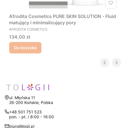
Afrodita Cosmetics PURE SKIN SOLUTION - Fluid
matujący i minimalizujący pory
PRODUCENT
AFRODITA COSMETICS
Cena
134,00 zł
Do koszyka
Adres:
ul. Młyńska 11
26-200 Końskie, Polska
+48 501 751 523
pon. - pt. / 8:00 - 16:00
biuro@logii.pl