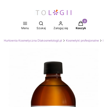
Produkty w koszy
Otwórz wyszukiwarkę
Menu
Szukaj
Zaloguj się
Koszyk
Hurtownia Kosmetyczna Dlakosmetologii.pl
Kosmetyki profesjonalne
Pie