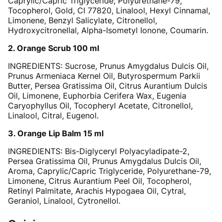
Caprylic/Capric Triglyceride, Polyurethane-79,
Tocopherol, Gold, CI 77820, Linalool, Hexyl Cinnamal,
Limonene, Benzyl Salicylate, Citronellol,
Hydroxycitronellal, Alpha-Isometyl Ionone, Coumarin.
2. Orange Scrub 100 ml
INGREDIENTS: Sucrose, Prunus Amygdalus Dulcis Oil,
Prunus Armeniaca Kernel Oil, Butyrospermum Parkii
Butter, Persea Gratissima Oil, Citrus Aurantium Dulcis
Oil, Limonene, Euphorbia Cerifera Wax, Eugenia
Caryophyllus Oil, Tocopheryl Acetate, Citronellol,
Linalool, Citral, Eugenol.
3. Orange Lip Balm 15 ml
INGREDIENTS: Bis-Diglyceryl Polyacyladipate-2,
Persea Gratissima Oil, Prunus Amygdalus Dulcis Oil,
Aroma, Caprylic/Capric Triglyceride, Polyurethane-79,
Limonene, Citrus Aurantium Peel Oil, Tocopherol,
Retinyl Palmitate, Arachis Hypogaea Oil, Cytral,
Geraniol, Linalool, Cytronellol.