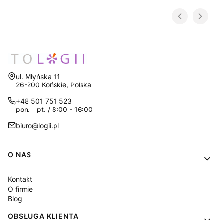
Adres:
ul. Młyńska 11
26-200 Końskie, Polska
+48 501 751 523
pon. - pt. / 8:00 - 16:00
biuro@logii.pl
Linki w stopce
O NAS
Kontakt
O firmie
Blog
OBSŁUGA KLIENTA